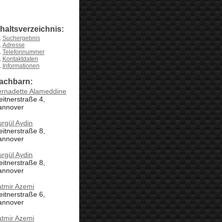
nhaltsverzeichnis:
Suchergebnis
Adresse
Telefonnummer
Kontaktdaten
Informationen
achbarn:
ernadette Alameddine
itnerstraße 4,
annover
rgül Aydin
itnerstraße 8,
annover
rgül Aydin
itnerstraße 8,
annover
atmir Azemi
itnerstraße 6,
annover
atmir Azemi