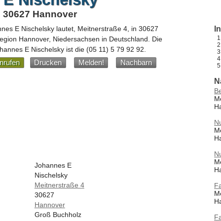
, 30627 Hannover
nes E Nischelsky
lautet,
Meitnerstraße 4
, in
30627
I
Region Hannover,
Niedersachsen
in
Deutschland
.
Die
annes E Nischelsky ist die
(05 11) 5 79 92 92
.
nrufen
Drucken
Melden!
Nachbarn
N
B
Me
H
Nu
Me
H
Nu
Me
Johannes E
H
Nischelsky
Meitnerstraße 4
F
Me
30627
H
Hannover
Groß Buchholz
F