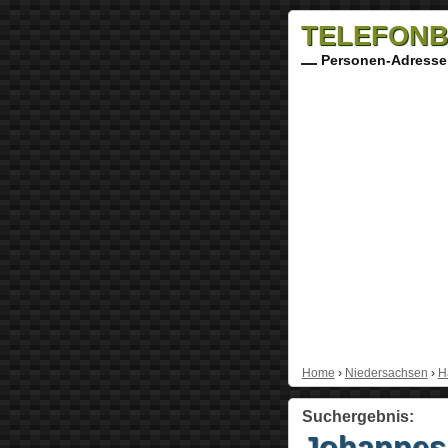
TELEFONB
Personen-Adresse
Home
›
Niedersachsen
›
H
Suchergebnis:
Johannes