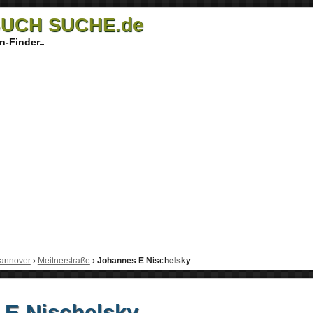
UCH SUCHE.de
n-Finder
annover
›
Meitnerstraße
›
Johannes E Nischelsky
 E Nischelsky