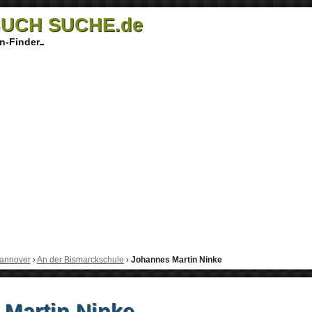
UCH SUCHE.de
n-Finder
annover
›
An der Bismarckschule
›
Johannes Martin Ninke
Martin Ninke