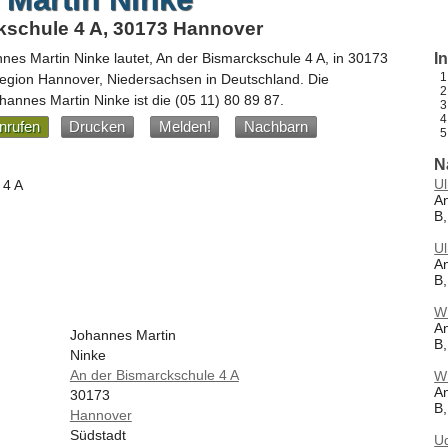
kschule 4 A, 30173 Hannover
nes Martin Ninke
lautet,
An der Bismarckschule 4 A
, in
30173
I
Region Hannover,
Niedersachsen
in
Deutschland
.
Die
annes Martin Ninke ist die
(05 11) 80 89 87
.
nrufen
Drucken
Melden!
Nachbarn
N
Ul
 4 A
An
B
Ul
An
B
W
An
Johannes Martin
B
Ninke
An der Bismarckschule 4 A
W
An
30173
B
Hannover
Südstadt
U