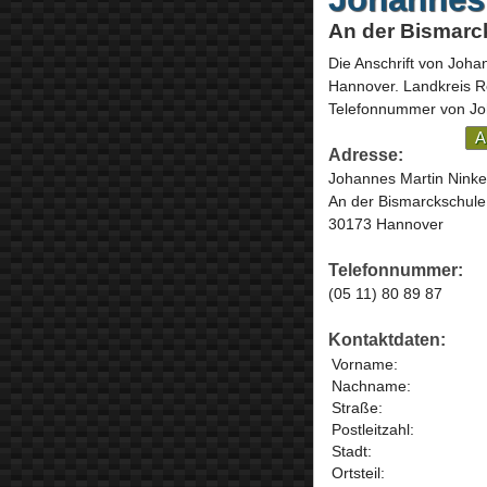
An der Bismarc
Die Anschrift von
Johan
Hannover
. Landkreis 
Telefonnummer von Joh
A
Adresse:
Johannes Martin Ninke
An der Bismarckschule
30173 Hannover
Telefonnummer:
(05 11) 80 89 87
Kontaktdaten:
Vorname:
Nachname:
Straße:
Postleitzahl:
Stadt:
Ortsteil: