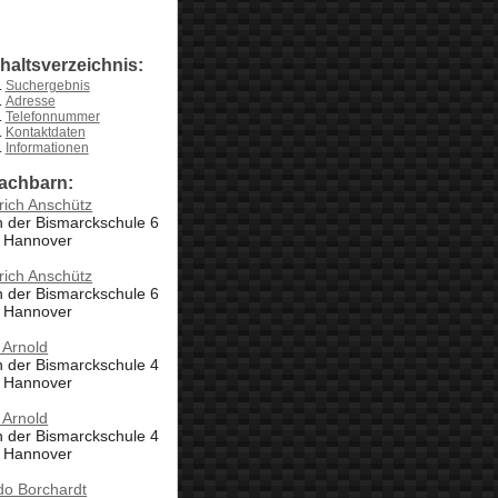
nhaltsverzeichnis:
Suchergebnis
Adresse
Telefonnummer
Kontaktdaten
Informationen
achbarn:
rich Anschütz
 der Bismarckschule 6
, Hannover
rich Anschütz
 der Bismarckschule 6
, Hannover
 Arnold
 der Bismarckschule 4
, Hannover
 Arnold
 der Bismarckschule 4
, Hannover
do Borchardt