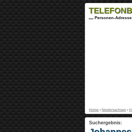
TELEFONB
Personen-Adresse
Home
›
Niedersachsen
›
H
Suchergebnis:
Johannes 