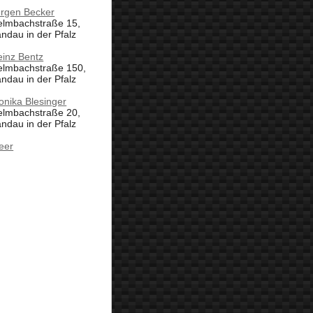
ürgen Becker
elmbachstraße 15,
ndau in der Pfalz
einz Bentz
elmbachstraße 150,
ndau in der Pfalz
nika Blesinger
elmbachstraße 20,
ndau in der Pfalz
eer