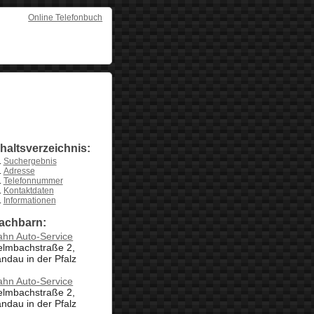
Online Telefonbuch
nhaltsverzeichnis:
Suchergebnis
Adresse
Telefonnummer
Kontaktdaten
Informationen
achbarn:
ahn Auto-Service
elmbachstraße 2,
ndau in der Pfalz
ahn Auto-Service
elmbachstraße 2,
ndau in der Pfalz