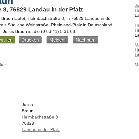
aun
J
8, 76829 Landau in der Pfalz
H
La
s Braun
lautet,
Helmbachstraße 8
, in
76829
Landau in der
reis Südliche Weinstraße,
Rheinland-Pfalz
in
Deutschland
.
H
H
Julius Braun ist die
(0 63 41) 5 31 68
.
La
nrufen
Drucken
Melden!
Nachbarn
Mo
H
La
falz
M
Julius
Braun
Helmbachstraße 8
76829
Landau in der Pfalz