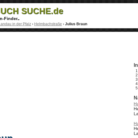
UCH SUCHE.de
n-Finder
Landau in der Pfalz
›
Helmbachstraße
›
Julius Braun
I
N
H
H
La
H
H
La