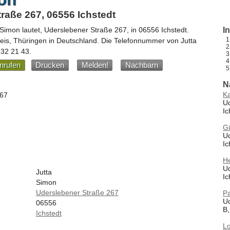
raße 267, 06556 Ichstedt
 Simon
lautet,
Uderslebener Straße 267
, in
06556
Ichstedt
.
I
eis,
Thüringen
in
Deutschland
.
Die Telefonnummer von Jutta
 32 21 43
.
nrufen
Drucken
Melden!
Nachbarn
N
K
267
Ud
Ic
G
Ud
Ic
He
Ud
Jutta
Ic
Simon
Uderslebener Straße 267
P
U
06556
B,
Ichstedt
Lo