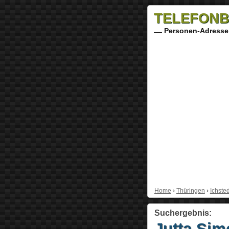
TELEFONB
Personen-Adresse
Home
›
Thüringen
›
Ichsted
Suchergebnis:
Jutta Sim