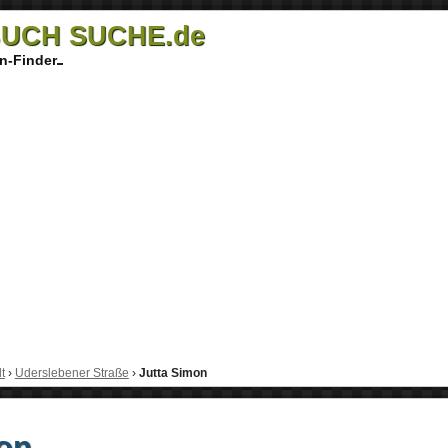
UCH SUCHE.de
n-Finder
t
›
Uderslebener Straße
›
Jutta Simon
on