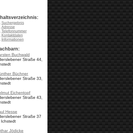
nhaltsverzeichnis:
Suchergebnis
Adresse
Telefonnummer
Kontaktdaten
Informationen
achbarn:
arsten Buchwald
erslebener Straße 44,
hstedt
ünther Büchner
erslebener Straße 33,
hstedt
lmut Eichentopf
erslebener Straße 43,
hstedt
aul Hesse
derslebener Straße 37
 Ichstedt
thar Jödicke