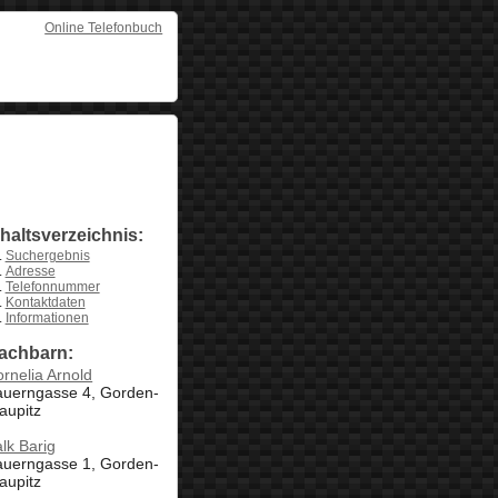
Online Telefonbuch
nhaltsverzeichnis:
Suchergebnis
Adresse
Telefonnummer
Kontaktdaten
Informationen
achbarn:
rnelia Arnold
auerngasse 4, Gorden-
aupitz
lk Barig
auerngasse 1, Gorden-
aupitz