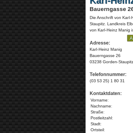
Karl-Hein
Bauerngasse 26
Die Anschrift von
Karl-
Staupitz
. Landkreis Elb
von Karl-Heinz Manig i
A
Adresse:
Karl-Heinz Manig
Bauerngasse 26
03238 Gorden-Staupit
Telefonnummer:
(03 53 25) 1 80 31
Kontaktdaten:
Vorname:
Nachname:
Straße:
Postleitzahl:
Stadt:
Ortsteil: