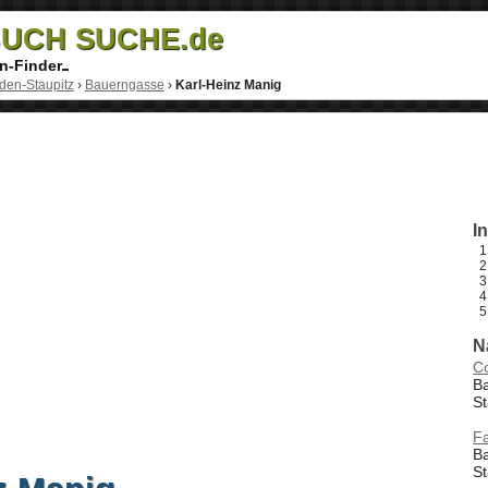
UCH SUCHE.de
n-Finder
den-Staupitz
›
Bauerngasse
›
Karl-Heinz Manig
I
N
Co
B
St
Fa
B
St