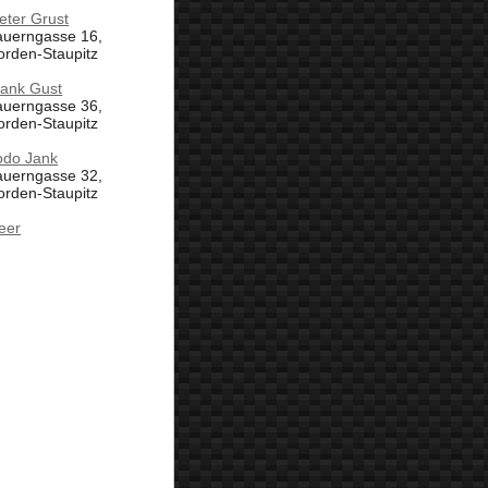
eter Grust
auerngasse 16,
orden-Staupitz
rank Gust
auerngasse 36,
orden-Staupitz
odo Jank
auerngasse 32,
orden-Staupitz
eer