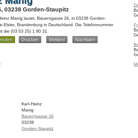
z Manig
Di
, 03238 Gorden-Staupitz
B
G
Heinz Manig
lautet,
Bauerngasse 26
, in
03238
Gorden-
e-Elster,
Brandenburg
in
Deutschland
.
Die Telefonnummer
F
B
st die
(03 53 25) 1 80 31
.
G
nrufen
Drucken
Melden!
Nachbarn
B
B
G
z
M
Karl-Heinz
Manig
Bauerngasse 26
03238
Gorden-Staupitz