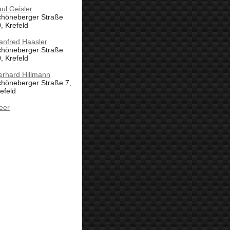
ul Geisler
chöneberger Straße
, Krefeld
anfred Haasler
chöneberger Straße
, Krefeld
erhard Hillmann
chöneberger Straße 7,
efeld
eer