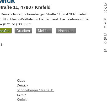
wick
Pa
raße 11, 47807 Krefeld
S
20
 Deiwick
lautet,
Schöneberger Straße 11
, in
47807
Krefeld
.
dt,
Nordrhein-Westfalen
in
Deutschland
.
Die Telefonnummer
M
S
die
(0 21 51) 30 35 39
.
10
nrufen
Drucken
Melden!
Nachbarn
G
S
Kr
11
M
Klaus
Deiwick
Schöneberger Straße 11
47807
Krefeld