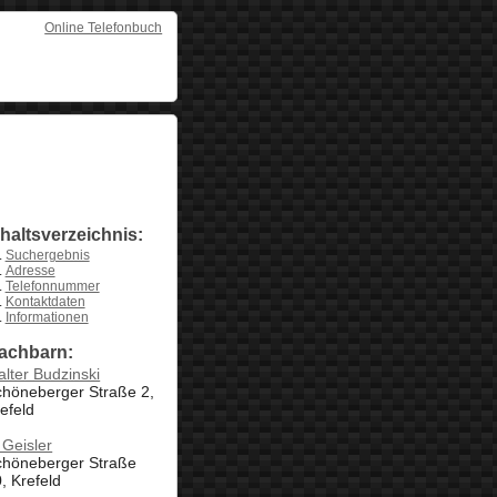
Online Telefonbuch
nhaltsverzeichnis:
Suchergebnis
Adresse
Telefonnummer
Kontaktdaten
Informationen
achbarn:
lter Budzinski
chöneberger Straße 2,
efeld
Geisler
chöneberger Straße
, Krefeld