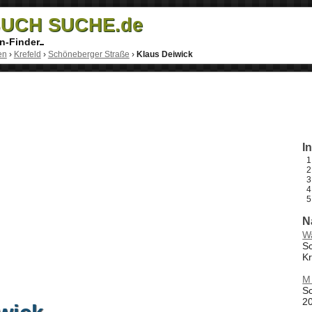
UCH SUCHE.de
n-Finder
en
›
Krefeld
›
Schöneberger Straße
›
Klaus Deiwick
I
N
Wa
S
Kr
M 
S
20