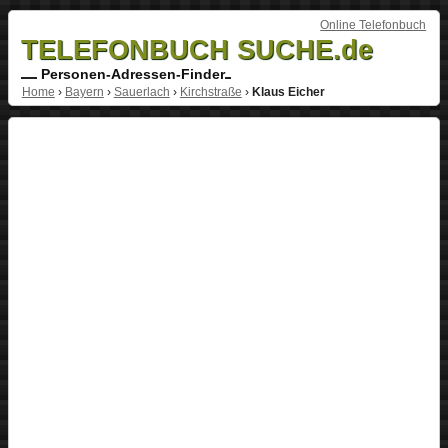
Online Telefonbuch
TELEFONBUCH SUCHE.de
Personen-Adressen-Finder
Home
›
Bayern
›
Sauerlach
›
Kirchstraße
›
Klaus Eicher