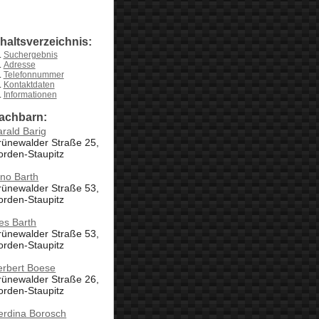
nhaltsverzeichnis:
Suchergebnis
Adresse
Telefonnummer
Kontaktdaten
Informationen
achbarn:
rald Barig
rünewalder Straße 25,
orden-Staupitz
no Barth
rünewalder Straße 53,
orden-Staupitz
es Barth
rünewalder Straße 53,
orden-Staupitz
erbert Boese
rünewalder Straße 26,
orden-Staupitz
erdina Borosch