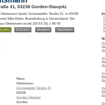
raße 31, 03238 Gorden-Staupitz
 Gleitsmann
lautet,
Grünewalder Straße 31
, in
03238
I
kreis Elbe-Elster,
Brandenburg
in
Deutschland
.
Die
us Gleitsmann ist die
(03 53 25) 1 86 93
.
nrufen
Drucken
Melden!
Nachbarn
N
Ha
1
G
z
G
Ar
G
G
In
G
Klaus
G
Gleitsmann
Grünewalder Straße 31
H
G
03238
G
Gorden-Staupitz
Gorden
G