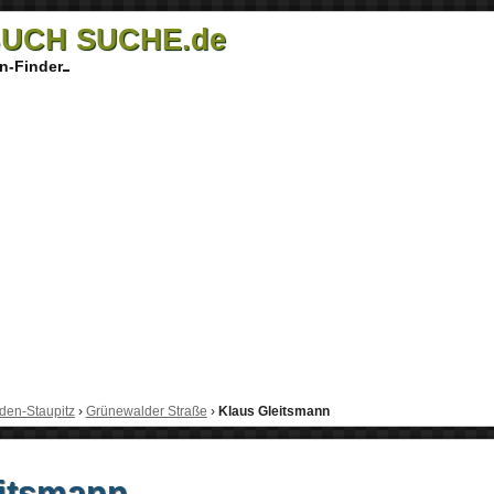
UCH SUCHE.de
n-Finder
den-Staupitz
›
Grünewalder Straße
›
Klaus Gleitsmann
eitsmann