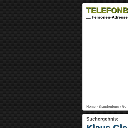
TELEFONB
Personen-Adresse
Home
›
Brandenburg
›
Gor
Suchergebnis:
Klaus Gl