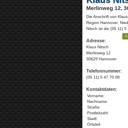
Merlinweg 12, 
Die Anschrift von
Klaus
Region Hannover,
Nie
Nitsch ist die
(05 11) 5
A
Adresse:
Klaus Nitsch
Merlinweg 12
30629 Hannover
Telefonnummer:
(05 11) 5 47 70 08
Kontaktdaten:
Vorname:
Nachname:
Straße:
Postleitzahl:
Stadt:
Ortsteil: