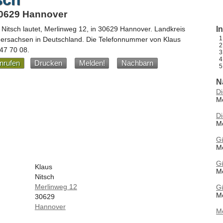
30629 Hannover
 Nitsch
lautet,
Merlinweg 12
, in
30629
Hannover
. Landkreis
I
dersachsen
in
Deutschland
.
Die Telefonnummer von Klaus
 47 70 08
.
nrufen
Drucken
Melden!
Nachbarn
N
Di
M
Di
M
G
M
G
Klaus
M
Nitsch
Merlinweg 12
G
M
30629
Hannover
M