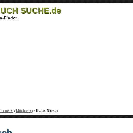
UCH SUCHE.de
n-Finder
annover
›
Merlinweg
›
Klaus Nitsch
sch