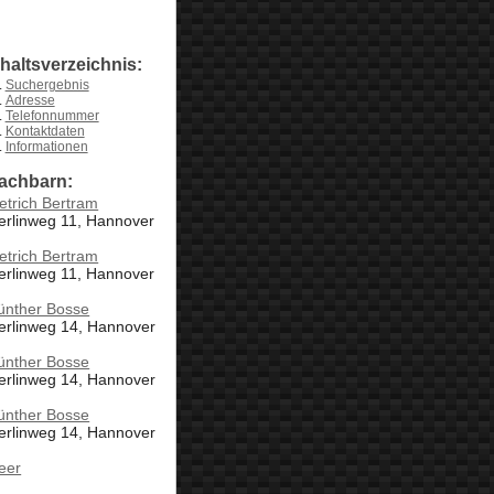
nhaltsverzeichnis:
Suchergebnis
Adresse
Telefonnummer
Kontaktdaten
Informationen
achbarn:
etrich Bertram
erlinweg 11, Hannover
etrich Bertram
erlinweg 11, Hannover
ünther Bosse
erlinweg 14, Hannover
ünther Bosse
erlinweg 14, Hannover
ünther Bosse
erlinweg 14, Hannover
eer