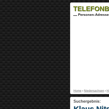
TELEFONB
Personen-Adresse
Home
›
Niedersachsen
›
H
Suchergebnis:
Klaus Nit