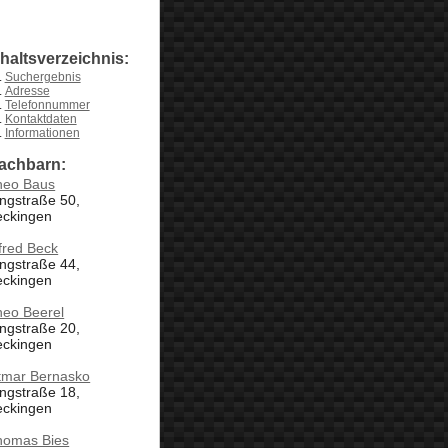
nhaltsverzeichnis:
Suchergebnis
Adresse
Telefonnummer
Kontaktdaten
Informationen
achbarn:
heo Baus
ngstraße 50,
eckingen
fred Beck
ngstraße 44,
eckingen
heo Beerel
ngstraße 20,
eckingen
tmar Bernasko
ngstraße 18,
eckingen
homas Bies