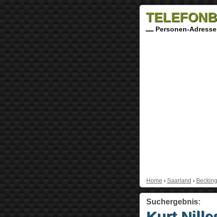
TELEFONB
Personen-Adresse
Home
›
Saarland
›
Beckin
Suchergebnis:
Kurt Nille