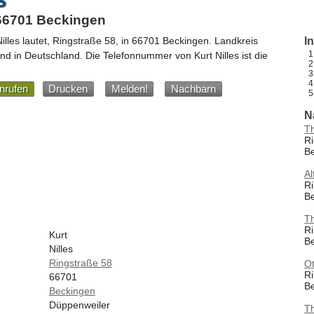
 66701 Beckingen
illes
lautet,
Ringstraße 58
, in
66701
Beckingen
. Landkreis
I
and
in
Deutschland
.
Die Telefonnummer von Kurt Nilles ist die
nrufen
Drucken
Melden!
Nachbarn
N
T
Ri
B
Al
Ri
B
T
Ri
Kurt
B
Nilles
Ringstraße 58
O
Ri
66701
B
Beckingen
Düppenweiler
T