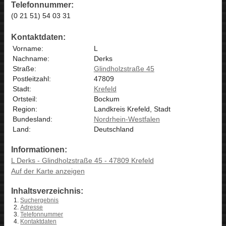
Telefonnummer:
(0 21 51) 54 03 31
Kontaktdaten:
Vorname:
L
Nachname:
Derks
Straße:
Glindholzstraße 45
Postleitzahl:
47809
Stadt:
Krefeld
Ortsteil:
Bockum
Region:
Landkreis Krefeld, Stadt
Bundesland:
Nordrhein-Westfalen
Land:
Deutschland
Informationen:
L Derks - Glindholzstraße 45 - 47809 Krefeld
Auf der Karte anzeigen
Inhaltsverzeichnis:
Suchergebnis
Adresse
Telefonnummer
Kontaktdaten