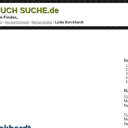
UCH SUCHE.de
n-Finder
rg
›
Neckargemünd
›
Merianstraße
›
Lydia Burckhardt
I
N
Ra
Me
N
Ra
Me
N