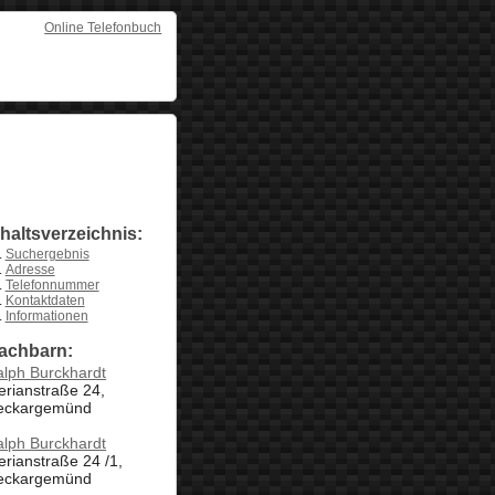
Online Telefonbuch
nhaltsverzeichnis:
Suchergebnis
Adresse
Telefonnummer
Kontaktdaten
Informationen
achbarn:
lph Burckhardt
rianstraße 24,
eckargemünd
lph Burckhardt
rianstraße 24 /1,
eckargemünd