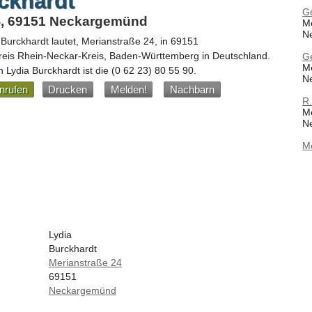
ckhardt
G
4, 69151 Neckargemünd
Me
N
 Burckhardt
lautet,
Merianstraße 24
, in
69151
reis Rhein-Neckar-Kreis,
Baden-Württemberg
in
Deutschland
.
G
Me
 Lydia Burckhardt ist die
(0 62 23) 80 55 90
.
N
nrufen
Drucken
Melden!
Nachbarn
R.
Me
N
M
Lydia
Burckhardt
Merianstraße 24
69151
Neckargemünd