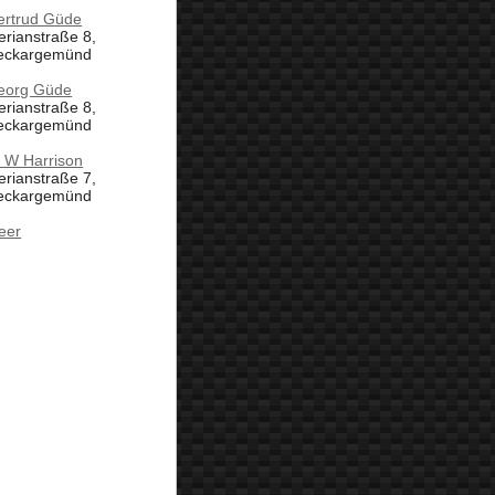
ertrud Güde
rianstraße 8,
eckargemünd
eorg Güde
rianstraße 8,
eckargemünd
 W Harrison
rianstraße 7,
eckargemünd
eer