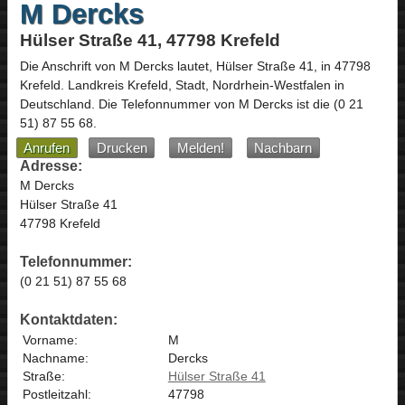
M Dercks
Hülser Straße 41, 47798 Krefeld
Die Anschrift von
M Dercks
lautet,
Hülser Straße 41
, in
47798
Krefeld
. Landkreis Krefeld, Stadt,
Nordrhein-Westfalen
in
Deutschland
.
Die Telefonnummer von M Dercks ist die
(0 21
51) 87 55 68
.
Anrufen
Drucken
Melden!
Nachbarn
Adresse:
M Dercks
Hülser Straße 41
47798 Krefeld
Telefonnummer:
(0 21 51) 87 55 68
Kontaktdaten:
Vorname:
M
Nachname:
Dercks
Straße:
Hülser Straße 41
Postleitzahl:
47798