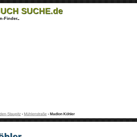
UCH SUCHE.de
n-Finder
den-Staupitz
›
Mühlenstraße
›
Madlon Köhler
öhler