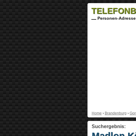
TELEFONB
Personen-Adresse
Home
›
Brandenburg
›
Gor
Suchergebnis:
Madlon K