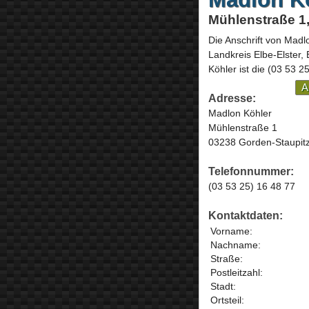
Mühlenstraße 1
Die Anschrift von
Madlo
Landkreis Elbe-Elster,
Köhler ist die
(03 53 25
A
Adresse:
Madlon Köhler
Mühlenstraße 1
03238 Gorden-Staupit
Telefonnummer:
(03 53 25) 16 48 77
Kontaktdaten:
Vorname:
Nachname:
Straße:
Postleitzahl:
Stadt:
Ortsteil: