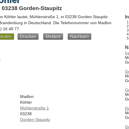
, 03238 Gorden-Staupitz
n Köhler
lautet,
Mühlenstraße 1
, in
03238
Gorden-Staupitz
.
I
Brandenburg
in
Deutschland
.
Die Telefonnummer von Madlon
) 16 48 77
.
nrufen
Drucken
Melden!
Nachbarn
N
I
M
z
G
Ge
M
G
G
M
Madlon
G
Köhler
Mühlenstraße 1
D
M
03238
G
Gorden-Staupitz
G