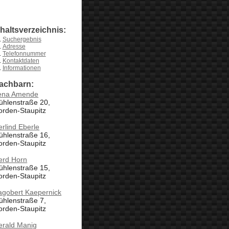
nhaltsverzeichnis:
Suchergebnis
Adresse
Telefonnummer
Kontaktdaten
Informationen
achbarn:
rena Amende
ühlenstraße 20,
orden-Staupitz
rlind Eberle
ühlenstraße 16,
orden-Staupitz
erd Horn
ühlenstraße 15,
orden-Staupitz
agobert Kaepernick
ühlenstraße 7,
orden-Staupitz
erald Manig