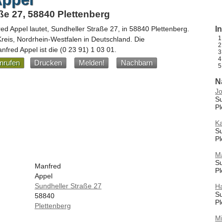
ße 27, 58840 Plettenberg
ed Appel
lautet,
Sundheller Straße 27
, in
58840
Plettenberg
.
I
Kreis,
Nordrhein-Westfalen
in
Deutschland
.
Die
fred Appel ist die
(0 23 91) 1 03 01
.
nrufen
Drucken
Melden!
Nachbarn
N
J
Su
Pl
Ka
Su
Pl
M
Su
Manfred
Pl
Appel
Sundheller Straße 27
Ha
Su
58840
Pl
Plettenberg
M