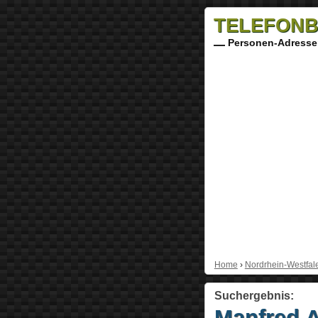
TELEFONB
Personen-Adresse
Home
›
Nordrhein-Westfal
Suchergebnis:
Manfred 