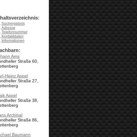
nhaltsverzeichnis:
Suchergebnis
Adresse
Telefonnummer
Kontaktdaten
Informationen
achbarn:
ohann Ams
ndheller Straße 60,
ettenberg
rl-Heinz Appel
ndheller Straße 27,
ettenberg
aik Appel
ndheller Straße 38,
ettenberg
ns Archinal
ndheller Straße 86,
ettenberg
ichael Baumann