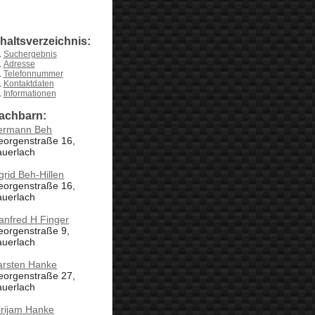
nhaltsverzeichnis:
Suchergebnis
Adresse
Telefonnummer
Kontaktdaten
Informationen
achbarn:
ermann Beh
eorgenstraße 16,
auerlach
grid Beh-Hillen
eorgenstraße 16,
auerlach
anfred H Finger
eorgenstraße 9,
auerlach
arsten Hanke
eorgenstraße 27,
auerlach
irijam Hanke