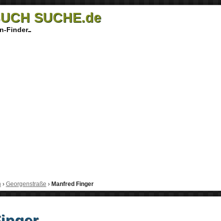
UCH SUCHE.de
n-Finder
h
›
Georgenstraße
›
Manfred Finger
inger