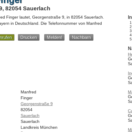
9, 82054 Sauerlach
ed Finger
lautet,
Georgenstraße 9
, in
82054
Sauerlach
.
I
ayern
in
Deutschland
.
Die Telefonnummer von Manfred
nrufen
Drucken
Melden!
Nachbarn
N
H
G
S
In
G
S
M
Manfred
G
Finger
S
Georgenstraße 9
82054
C
G
Sauerlach
S
Sauerlach
Landkreis München
M