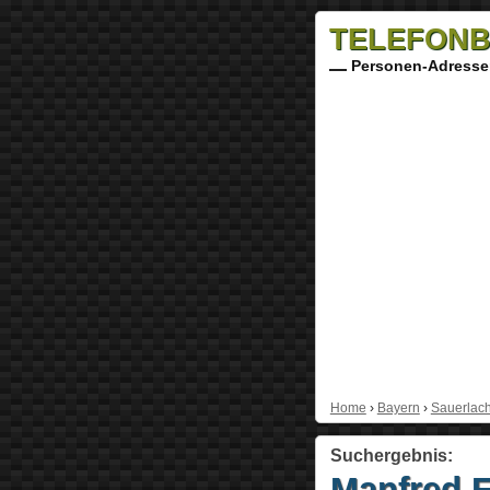
TELEFONB
Personen-Adresse
Home
›
Bayern
›
Sauerlac
Suchergebnis:
Manfred F