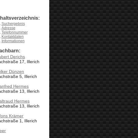
nhaltsverzeichnis:
Suchergebnis
Adresse
Telefonnummer
Kontaktdaten
Informationen
achbarn:
bert Derichs
chstraße 17, Illerich
olker Dünzen
chstraße 5, Illerich
anfred Hermes
chstraße 13, Illerich
altraud Hermes
chstraße 13, Illerich
lfons Krämer
chstraße 1, Illerich
eer