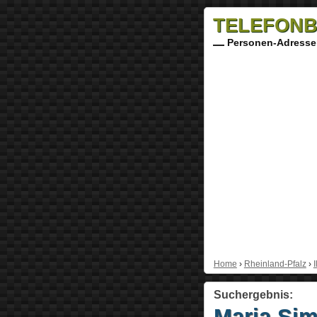
TELEFONB
Personen-Adresse
Home
›
Rheinland-Pfalz
›
I
Suchergebnis:
Maria Si