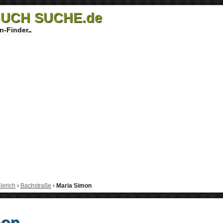
UCH SUCHE.de
n-Finder
llerich
›
Bachstraße
›
Maria Simon
mon