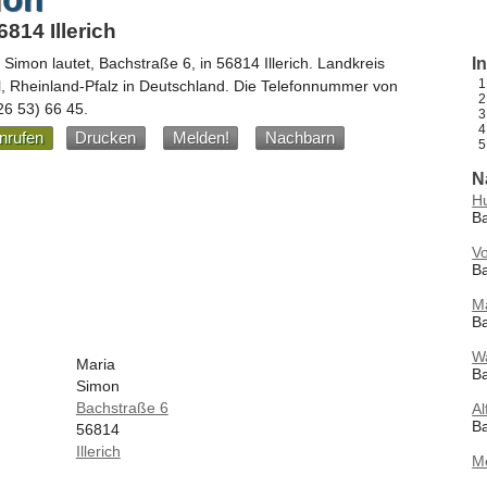
814 Illerich
a Simon
lautet,
Bachstraße 6
, in
56814
Illerich
. Landkreis
I
l,
Rheinland-Pfalz
in
Deutschland
.
Die Telefonnummer von
26 53) 66 45
.
nrufen
Drucken
Melden!
Nachbarn
N
Hu
Ba
V
Ba
M
Ba
W
Maria
Ba
Simon
Bachstraße 6
A
Ba
56814
Illerich
M