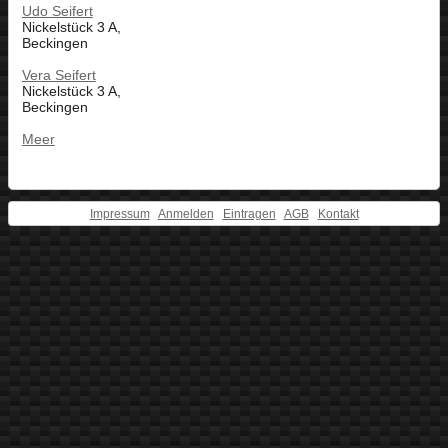
Udo Seifert
Nickelstück 3 A,
Beckingen
Vera Seifert
Nickelstück 3 A,
Beckingen
Meer
Impressum
Anmelden
Eintragen
AGB
Kontakt