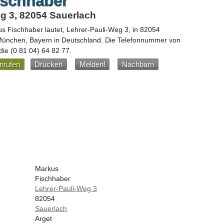
ischhaber
g 3, 82054 Sauerlach
s Fischhaber
lautet,
Lehrer-Pauli-Weg 3
, in
82054
 München,
Bayern
in
Deutschland
.
Die Telefonnummer von
 die
(0 81 04) 64 82 77
.
nrufen
Drucken
Melden!
Nachbarn
Markus
Fischhaber
Lehrer-Pauli-Weg 3
82054
Sauerlach
Arget