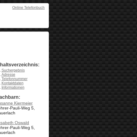
Online Telefonbuch
nhaltsverzeichnis:
Suchergebnis
Adresse
Telefonnummer
Kontaktdaten
Informationen
achbarn:
usanne Kiermeier
hrer-Pauli-Weg 5,
auerlach
isabeth Oswald
hrer-Pauli-Weg 5,
auerlach