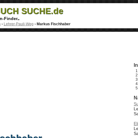
UCH SUCHE.de
n-Finder
h
›
Lehrer-Pauli-Weg
›
Markus Fischhaber
I
N
S
Le
S
El
Le
S