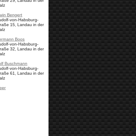
raße 29, Landau in der
alz
win Bengert
udolf-von-Habsburg-
raße 15, Landau in der
alz
ermann Boos
udolf-von-Habsburg-
raße 32, Landau in der
alz
olf Buschmann
udolf-von-Habsburg-
raße 61, Landau in der
alz
eer