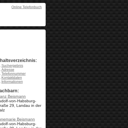
Online Telefonbuch
nhaltsverzeichnis:
Suchergebnis
Adresse
Telefonnummer
Kontaktdaten
Informationen
achbarn:
ranz Beismann
udolf-von-Habsburg-
raße 29, Landau in der
alz
nnemarie Beismann
udolf-von-Habsburg-