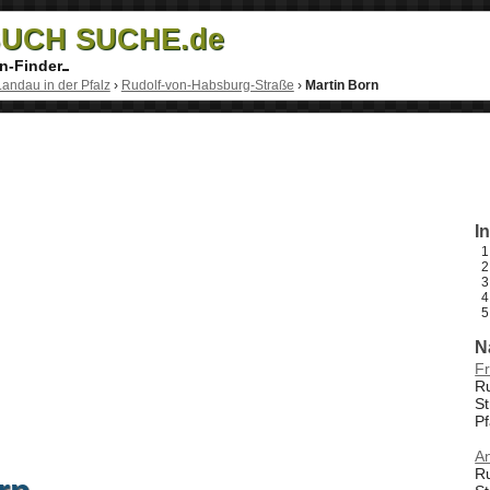
UCH SUCHE.de
n-Finder
Landau in der Pfalz
›
Rudolf-von-Habsburg-Straße
›
Martin Born
I
N
F
R
St
Pf
A
R