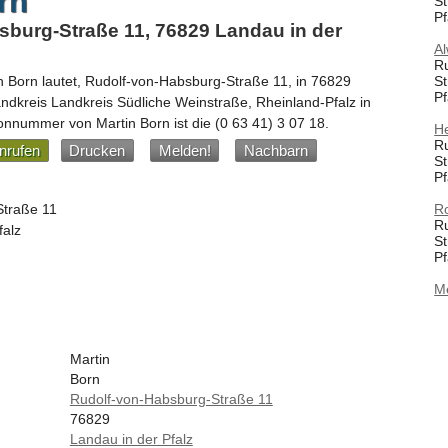
rn
St
Pf
sburg-Straße 11, 76829 Landau in der
Al
R
St
n Born
lautet,
Rudolf-von-Habsburg-Straße 11
, in
76829
Pf
andkreis Landkreis Südliche Weinstraße,
Rheinland-Pfalz
in
fonnummer von Martin Born ist die
(0 63 41) 3 07 18
.
H
R
nrufen
Drucken
Melden!
Nachbarn
St
Pf
Straße 11
R
R
falz
St
Pf
M
Martin
Born
Rudolf-von-Habsburg-Straße 11
76829
Landau in der Pfalz