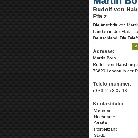
Martin Bo
Rudolf-von-Hab
Pfalz
Die Anschrift von
Marti
Landau in der Pfalz
. L
Deutschland
.
Die Tele
A
Adresse:
Martin Born
Rudolf-von-Habsburg-
76829 Landau in der P
Telefonnummer:
(0 63 41) 3 07 18
Kontaktdaten:
Vorname:
Nachname:
Straße:
Postleitzahl:
Stadt: