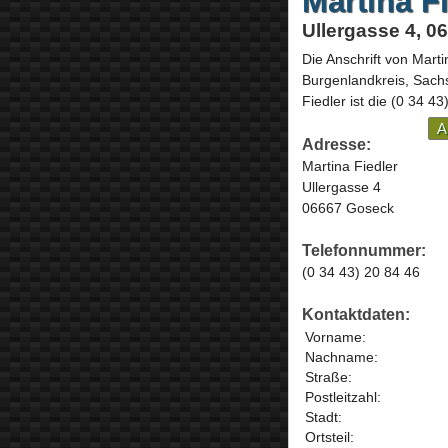
Martina F
Ullergasse 4, 
Die Anschrift von
Marti
Burgenlandkreis,
Sach
Fiedler ist die
(0 34 43
A
Adresse:
Martina Fiedler
Ullergasse 4
06667 Goseck
Telefonnummer:
(0 34 43) 20 84 46
Kontaktdaten:
Vorname:
Nachname:
Straße:
Postleitzahl:
Stadt:
Ortsteil: