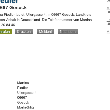
iedler
Ul
06667 Goseck
M
Ul
na Fiedler
lautet,
Ullergasse 4
, in
06667
Goseck
. Landkreis
sen-Anhalt
in
Deutschland
.
Die Telefonnummer von Martina
El
Ul
) 20 84 46
.
nrufen
Drucken
Melden!
Nachbarn
M
Martina
Fiedler
Ullergasse 4
06667
Goseck
Markröhlitz