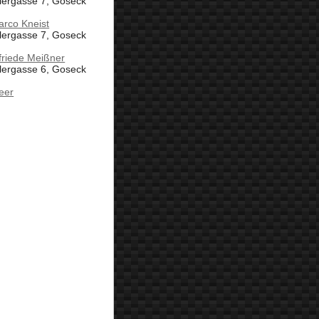
lergasse 7, Goseck
arco Kneist
lergasse 7, Goseck
friede Meißner
lergasse 6, Goseck
eer