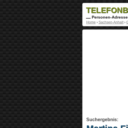
TELEFONB
Personen-Adresse
Home
›
Sachsen-Anhalt
›
Suchergebnis: