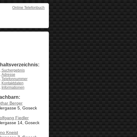
Online Telefonbuch
nhaltsverzeichnis:
Suchergebnis
Adresse
Telefonnummer
Kontaktdaten
Informationen
achbarn:
thar Berger
lergasse 5, Goseck
lfgang Fiedler
lergasse 14, Goseck
no Kneist