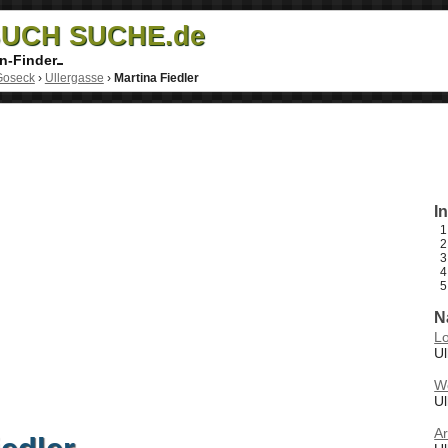
UCH SUCHE.de
n-Finder
Goseck
›
Ullergasse
›
Martina Fiedler
I
N
Lo
Ul
Wo
Ul
Ar