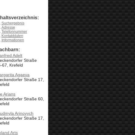
nhaltsverzeichnis:
Suchergebnis
Adresse
Telefonnummer
Kontaktdaten
Informationen
achbarn:
nfred Adelt
eckendorfer Straße
-67, Krefeld
argarita Agaeva
eckendorfer Straße 17,
efeld
se Arians
eckendorfer Straße 60,
efeld
yudmyla Arinovych
eckendorfer Straße 17,
efeld
land Arts