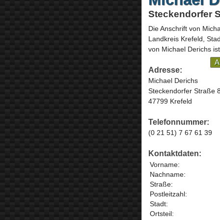
Steckendorfer S
Die Anschrift von
Micha
Landkreis Krefeld, Sta
von Michael Derichs is
A
Adresse:
Michael Derichs
Steckendorfer Straße 
47799 Krefeld
Telefonnummer:
(0 21 51) 7 67 61 39
Kontaktdaten:
Vorname:
Nachname:
Straße:
Postleitzahl:
Stadt:
Ortsteil: