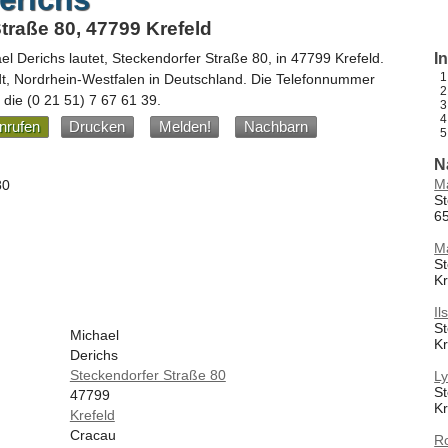
traße 80, 47799 Krefeld
el Derichs
lautet,
Steckendorfer Straße 80
, in
47799
Krefeld
.
I
dt,
Nordrhein-Westfalen
in
Deutschland
.
Die Telefonnummer
t die
(0 21 51) 7 67 61 39
.
nrufen
Drucken
Melden!
Nachbarn
N
Ma
80
St
65
M
St
Kr
Il
St
Michael
Kr
Derichs
Steckendorfer Straße 80
L
St
47799
Kr
Krefeld
Cracau
Ro