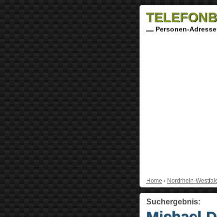
TELEFONB
Personen-Adresse
Home
›
Nordrhein-Westfal
Suchergebnis:
Michael D