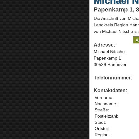
Michael N
Papenkamp 1, 
Die Anschrift von
Micha
Landkreis Region Han
von Michael Nitsche ist
A
Adresse:
Michael Nitsche
Papenkamp 1
30539 Hannover
Telefonnummer:
Kontaktdaten:
Vorname:
Nachname:
Straße:
Postleitzahl:
Stadt:
Ortsteil:
Region: