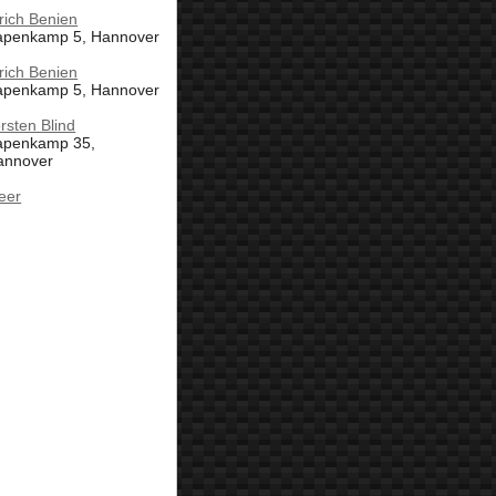
rich Benien
apenkamp 5, Hannover
rich Benien
apenkamp 5, Hannover
rsten Blind
apenkamp 35,
annover
eer