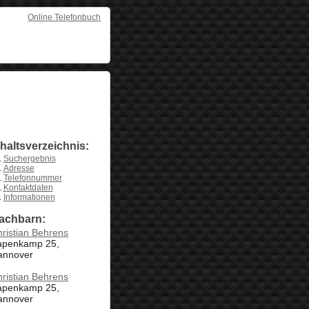
Online Telefonbuch
nhaltsverzeichnis:
Suchergebnis
Adresse
Telefonnummer
Kontaktdaten
Informationen
achbarn:
ristian Behrens
apenkamp 25,
annover
ristian Behrens
apenkamp 25,
annover