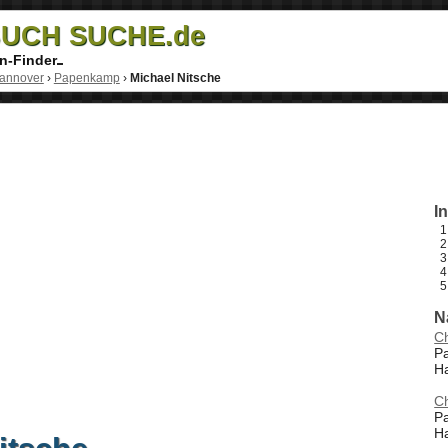
UCH SUCHE.de
n-Finder
annover
›
Papenkamp
›
Michael Nitsche
I
N
Ch
P
H
Ch
P
H