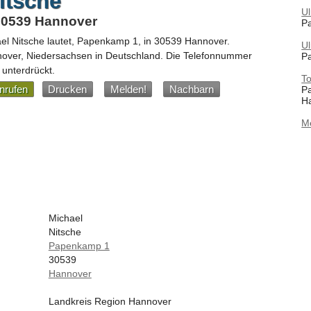
itsche
Ul
30539 Hannover
P
el Nitsche
lautet,
Papenkamp 1
, in
30539
Hannover
.
Ul
nover,
Niedersachsen
in
Deutschland
.
Die Telefonnummer
P
 unterdrückt.
To
nrufen
Drucken
Melden!
Nachbarn
P
H
M
Michael
Nitsche
Papenkamp 1
30539
Hannover
Landkreis Region Hannover