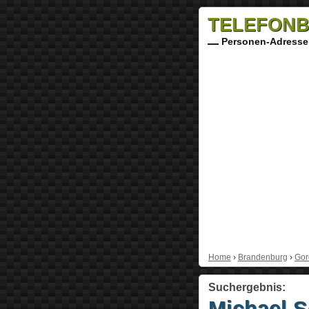
TELEFONB
Personen-Adresse
Home
›
Brandenburg
›
Gor
Suchergebnis:
Michael 