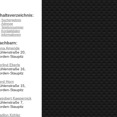
nhaltsverzeichnis:
Suchergebnis
Adresse
Telefonnummer
Kontaktdaten
Informationen
achbarn:
rena Amende
ühlenstraße 20,
orden-Staupitz
rlind Eberle
ühlenstraße 16,
orden-Staupitz
erd Horn
ühlenstraße 15,
orden-Staupitz
agobert Kaepernick
ühlenstraße 7,
orden-Staupitz
adlon Köhler