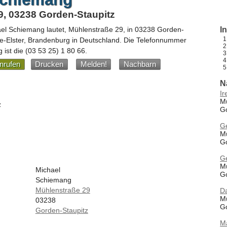
9, 03238 Gorden-Staupitz
ael Schiemang
lautet,
Mühlenstraße 29
, in
03238
Gorden-
I
e-Elster,
Brandenburg
in
Deutschland
.
Die Telefonnummer
 ist die
(03 53 25) 1 80 66
.
nrufen
Drucken
Melden!
Nachbarn
N
I
M
z
G
Ge
M
G
G
M
Michael
G
Schiemang
Mühlenstraße 29
D
M
03238
G
Gorden-Staupitz
M