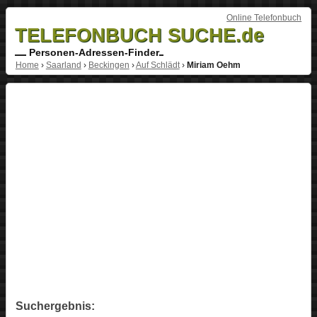
Online Telefonbuch
TELEFONBUCH SUCHE.de
Personen-Adressen-Finder
Home
›
Saarland
›
Beckingen
›
Auf Schlädt
›
Miriam Oehm
Suchergebnis: