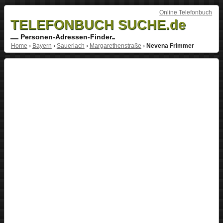
Online Telefonbuch
TELEFONBUCH SUCHE.de
Personen-Adressen-Finder
Home
›
Bayern
›
Sauerlach
›
Margarethenstraße
›
Nevena Frimmer