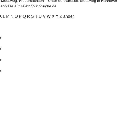
, Moosweg, Niedersachsen – Unter der Adresse: Moosweg in Hannove
gebnisse auf TelefonbuchSuche.de
 K
L
M
N
O P Q R S T U V W X Y
Z
ander
r
r
r
r