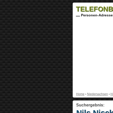
TELEFONB
Personen-Adresse
Home
›
Niedersachsen
›
H
Suchergebnis:
Nils Nisc