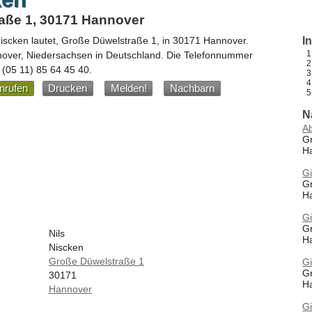
aße 1, 30171 Hannover
Niscken
lautet,
Große Düwelstraße 1
, in
30171
Hannover
.
I
nover,
Niedersachsen
in
Deutschland
.
Die Telefonnummer
e
(05 11) 85 64 45 40
.
nrufen
Drucken
Melden!
Nachbarn
N
Ab
G
H
Gi
G
H
Gi
G
Nils
H
Niscken
Große Düwelstraße 1
Gi
G
30171
H
Hannover
Gi