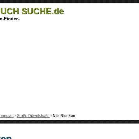
UCH SUCHE.de
n-Finder
annover
›
Große Düwelstraße
›
Nils Niscken
ken