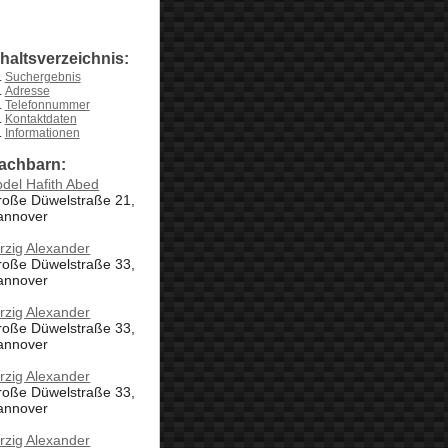
nhaltsverzeichnis:
Suchergebnis
Adresse
Telefonnummer
Kontaktdaten
Informationen
achbarn:
del Hafith Abed
roße Düwelstraße 21,
annover
rzig Alexander
roße Düwelstraße 33,
annover
rzig Alexander
roße Düwelstraße 33,
annover
rzig Alexander
roße Düwelstraße 33,
annover
rzig Alexander