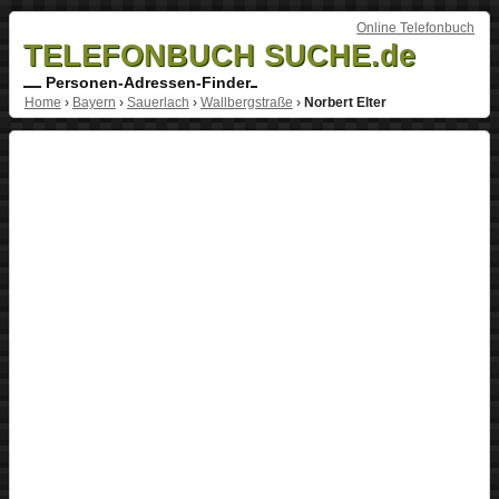
Online Telefonbuch
TELEFONBUCH SUCHE.de
Personen-Adressen-Finder
Home
›
Bayern
›
Sauerlach
›
Wallbergstraße
›
Norbert Elter