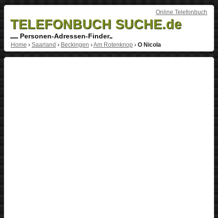
Online Telefonbuch
TELEFONBUCH SUCHE.de
Personen-Adressen-Finder
Home
›
Saarland
›
Beckingen
›
Am Rotenknop
›
O Nicola