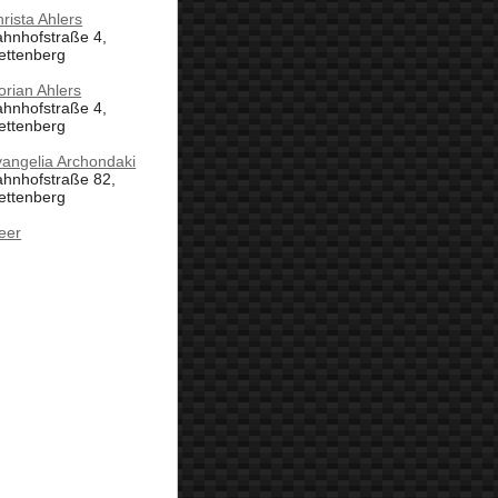
rista Ahlers
hnhofstraße 4,
ettenberg
orian Ahlers
hnhofstraße 4,
ettenberg
angelia Archondaki
ahnhofstraße 82,
ettenberg
eer