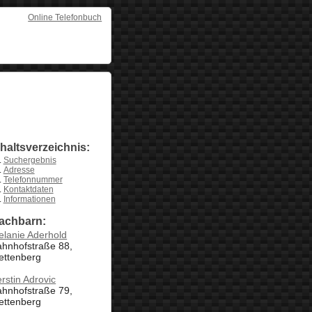
Online Telefonbuch
nhaltsverzeichnis:
Suchergebnis
Adresse
Telefonnummer
Kontaktdaten
Informationen
achbarn:
lanie Aderhold
ahnhofstraße 88,
ettenberg
rstin Adrovic
ahnhofstraße 79,
ettenberg