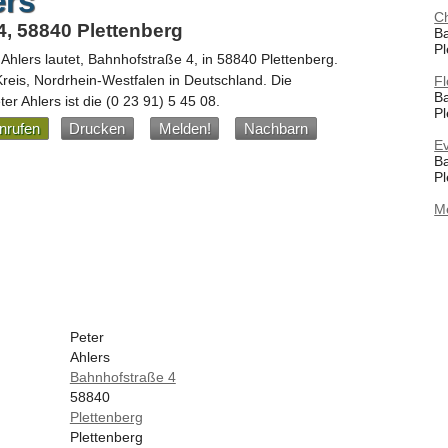
ers
Ch
, 58840 Plettenberg
Ba
Pl
 Ahlers
lautet,
Bahnhofstraße 4
, in
58840
Plettenberg
.
Kreis,
Nordrhein-Westfalen
in
Deutschland
.
Die
Fl
Ba
r Ahlers ist die
(0 23 91) 5 45 08
.
Pl
nrufen
Drucken
Melden!
Nachbarn
Ev
B
Pl
M
Peter
Ahlers
Bahnhofstraße 4
58840
Plettenberg
Plettenberg