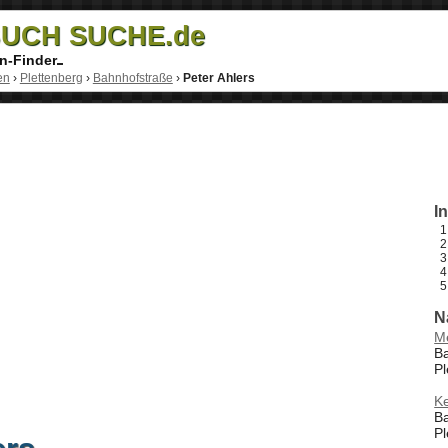
UCH SUCHE.de
n-Finder
en
›
Plettenberg
›
Bahnhofstraße
›
Peter Ahlers
I
N
Me
B
Pl
Ke
B
Pl