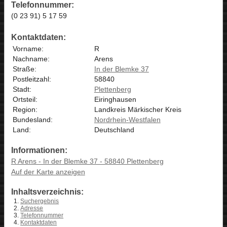
Telefonnummer:
(0 23 91) 5 17 59
Kontaktdaten:
Vorname:
R
Nachname:
Arens
Straße:
In der Blemke 37
Postleitzahl:
58840
Stadt:
Plettenberg
Ortsteil:
Eiringhausen
Region:
Landkreis Märkischer Kreis
Bundesland:
Nordrhein-Westfalen
Land:
Deutschland
Informationen:
R Arens - In der Blemke 37 - 58840 Plettenberg
Auf der Karte anzeigen
Inhaltsverzeichnis:
Suchergebnis
Adresse
Telefonnummer
Kontaktdaten