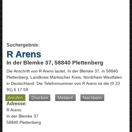
Suchergebnis:
R Arens
In der Blemke 37, 58840 Plettenberg
Die Anschrift von
R Arens
lautet,
In der Blemke 37
, in
58840
Plettenberg
. Landkreis Märkischer Kreis,
Nordrhein-Westfalen
in
Deutschland
.
Die Telefonnummer von R Arens ist die
(0 23
91) 5 17 59
.
Anrufen
Drucken
Melden!
Nachbarn
Adresse:
R Arens
In der Blemke 37
58840 Plettenberg