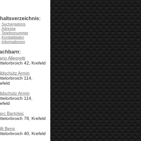
nhaltsverzeichnis:
Suchergebnis
Adresse
Telefonnummer
Kontaktdaten
Informationen
achbarn:
rio Allegretti
ttelorbroich 42, Krefeld
ldschütz Armin
ttelorbroich 114,
efeld
ldschütz Armin
ttelorbroich 114,
efeld
rc Bartolsic
ttelorbroich 78, Krefeld
lli Bens
ttelorbroich 40, Krefeld