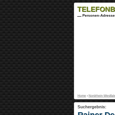
TELEFONB
Personen-Adresse
Home
›
Nordrhein-Westfal
Suchergebnis:
Rainer D