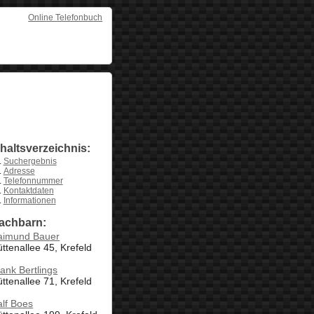
Online Telefonbuch
nhaltsverzeichnis:
Suchergebnis
Adresse
Telefonnummer
Kontaktdaten
Informationen
achbarn:
aimund Bauer
ttenallee 45, Krefeld
ank Bertlings
ttenallee 71, Krefeld
lf Boes