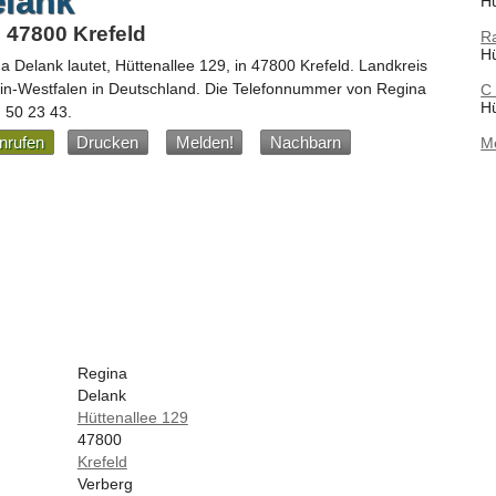
elank
Hü
, 47800 Krefeld
Ra
Hü
a Delank
lautet,
Hüttenallee 129
, in
47800
Krefeld
. Landkreis
in-Westfalen
in
Deutschland
.
Die Telefonnummer von Regina
C
Hü
) 50 23 43
.
nrufen
Drucken
Melden!
Nachbarn
M
Regina
Delank
Hüttenallee 129
47800
Krefeld
Verberg