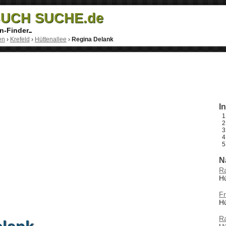
UCH SUCHE.de
n-Finder
en
›
Krefeld
›
Hüttenallee
›
Regina Delank
I
N
R
Hü
Fr
Hü
Ra