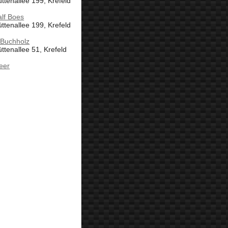
ttenallee 199, Krefeld
lf Boes
ttenallee 199, Krefeld
 Buchholz
ttenallee 51, Krefeld
eer