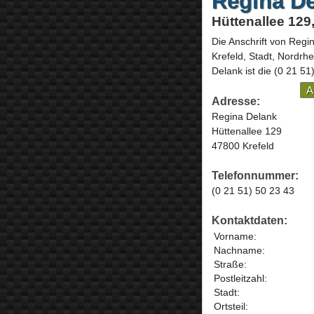
Regina D
Hüttenallee 129
Die Anschrift von
Regin
Krefeld, Stadt,
Nordrhe
Delank ist die
(0 21 51
A
Adresse:
Regina Delank
Hüttenallee 129
47800 Krefeld
Telefonnummer:
(0 21 51) 50 23 43
Kontaktdaten:
Vorname:
Nachname:
Straße:
Postleitzahl:
Stadt:
Ortsteil: