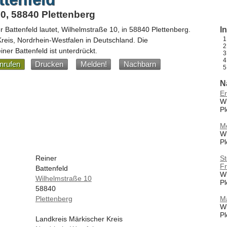
0, 58840 Plettenberg
r Battenfeld
lautet,
Wilhelmstraße 10
, in
58840
Plettenberg
.
I
Kreis,
Nordrhein-Westfalen
in
Deutschland
.
Die
er Battenfeld ist unterdrückt.
nrufen
Drucken
Melden!
Nachbarn
N
Er
Wi
Pl
M
Wi
Pl
St
Reiner
Fr
Battenfeld
Wi
Wilhelmstraße 10
Pl
58840
M
Plettenberg
Wi
Pl
Landkreis Märkischer Kreis