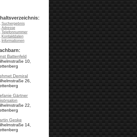
nhaltsverzeichnis:
Suchergebnis
Adresse
Telefonnummer
Kontaktdaten
Informationen
achbarn:
nst Battenfeld
lhelmstraße 10,
ettenberg
ehmet Demiral
lhelmstraße 26,
ettenberg
efanie Gärtner
isörsalon
lhelmstraße 22,
ettenberg
artin Geske
lhelmstraße 14,
ettenberg