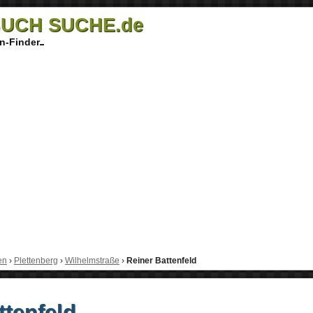
UCH SUCHE.de
n-Finder
en
›
Plettenberg
›
Wilhelmstraße
›
Reiner Battenfeld
ttenfeld