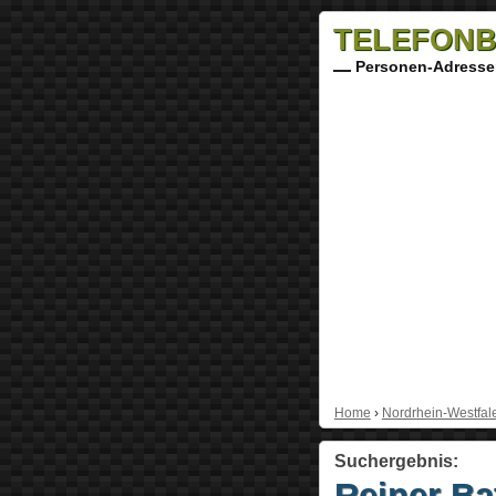
TELEFONB
Personen-Adresse
Home
›
Nordrhein-Westfal
Suchergebnis:
Reiner Ba