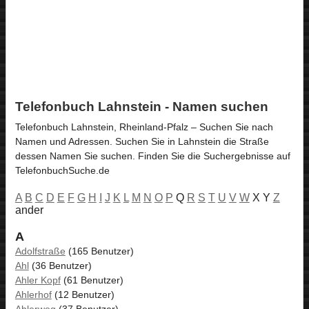
Telefonbuch Lahnstein - Namen suchen
Telefonbuch Lahnstein, Rheinland-Pfalz – Suchen Sie nach
Namen und Adressen. Suchen Sie in Lahnstein die Straße
dessen Namen Sie suchen. Finden Sie die Suchergebnisse auf
TelefonbuchSuche.de
A
B
C
D
E
F
G
H
I
J
K
L
M
N
O
P
Q
R
S
T
U
V
W
X Y
Z
ander
A
Adolfstraße
(165 Benutzer)
Ahl
(36 Benutzer)
Ahler Kopf
(61 Benutzer)
Ahlerhof
(12 Benutzer)
Ahlerweg
(37 Benutzer)