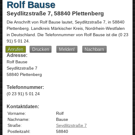
Rolf Bause
Seydlitzstraße 7, 58840 Plettenberg
Die Anschrift von
Rolf Bause
lautet,
Seydlitzstraße 7
, in
58840
Plettenberg
. Landkreis Märkischer Kreis,
Nordrhein-Westfalen
in
Deutschland
.
Die Telefonnummer von Rolf Bause ist die
(0 23
91) 5 01 24
.
Anrufen
Drucken
Melden!
Nachbarn
Adresse:
Rolf Bause
Seydlitzstraße 7
58840 Plettenberg
Telefonnummer:
(0 23 91) 5 01 24
Kontaktdaten:
Vorname:
Rolf
Nachname:
Bause
Straße:
Seydlitzstraße 7
Postleitzahl:
58840