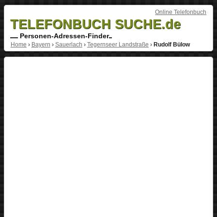
Online Telefonbuch
TELEFONBUCH SUCHE.de
Personen-Adressen-Finder
Home
›
Bayern
›
Sauerlach
›
Tegernseer Landstraße
›
Rudolf Bülow