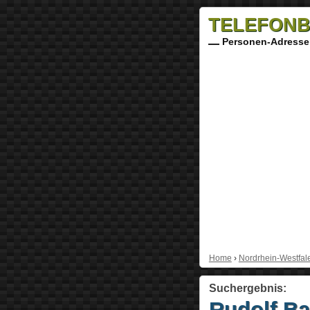
TELEFONB
Personen-Adresse
Home
›
Nordrhein-Westfal
Suchergebnis:
Rudolf B