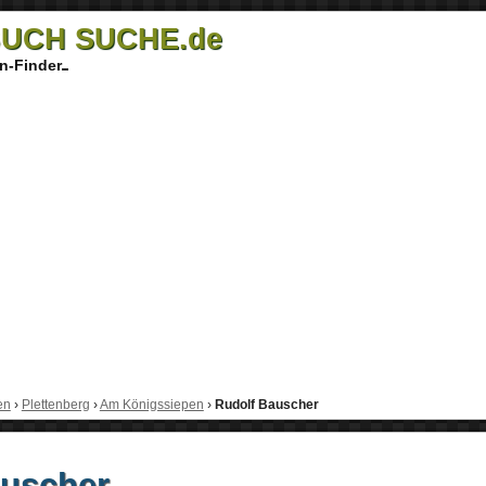
UCH SUCHE.de
n-Finder
en
›
Plettenberg
›
Am Königssiepen
›
Rudolf Bauscher
auscher