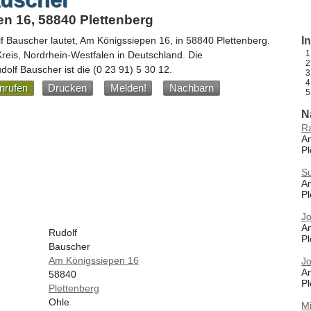
n 16, 58840 Plettenberg
f Bauscher
lautet,
Am Königssiepen 16
, in
58840
Plettenberg
.
I
Kreis,
Nordrhein-Westfalen
in
Deutschland
.
Die
olf Bauscher ist die
(0 23 91) 5 30 12
.
nrufen
Drucken
Melden!
Nachbarn
N
Ra
A
Pl
S
A
Pl
Jo
A
Rudolf
Pl
Bauscher
Am Königssiepen 16
Jo
A
58840
Pl
Plettenberg
Ohle
M