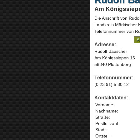
Am Königssiepe
Die Anschrift von
Rudol
Landkreis Märkischer 
Telefonnummer von Rud
A
Adresse:
Rudolf Bauscher
Am Königssiepen 16
58840 Plettenberg
Telefonnummer:
(0 23 91) 5 30 12
Kontaktdaten:
Vorname:
Nachname:
Straße:
Postleitzahl:
Stadt:
Ortsteil: