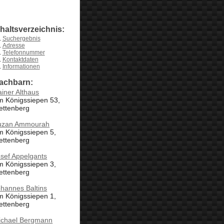
nhaltsverzeichnis:
Suchergebnis
Adresse
Telefonnummer
Kontaktdaten
Informationen
achbarn:
iner Althaus
m Königssiepen 53,
ettenberg
uzan Ammourah
m Königssiepen 5,
ettenberg
sef Appelgants
m Königssiepen 3,
ettenberg
hannes Baltins
m Königssiepen 1,
ettenberg
ichael Bergmann