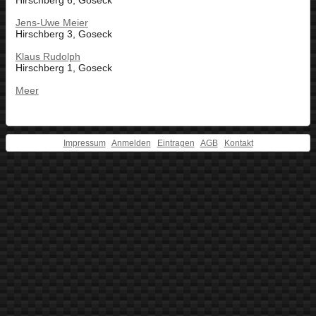
Hirschberg 6, Goseck
Jens-Uwe Meier
Hirschberg 3, Goseck
Klaus Rudolph
Hirschberg 1, Goseck
Meer
Impressum
Anmelden
Eintragen
AGB
Kontakt