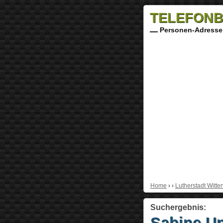
TELEFONB
Personen-Adresse
Home
›
›
Lutherstadt Witte
Suchergebnis:
Sabine U