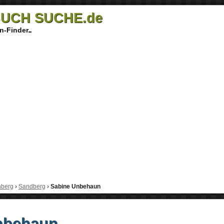
UCH SUCHE.de
n-Finder
nberg
›
Sandberg
›
Sabine Unbehaun
nbehaun