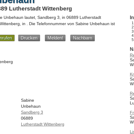
89 Lutherstadt Wittenberg
ne Unbehaun
lautet,
Sandberg 3
, in
06889
Lutherstadt
I
 Wittenberg,
in
.
Die Telefonnummer von Sabine Unbehaun ist
nrufen
Drucken
Melden!
Nachbarn
N
R
Sa
tenberg
W
K
Sa
W
R
S
Sabine
Lu
Unbehaun
Sandberg 3
F
Sa
06889
W
Lutherstadt Wittenberg
Li