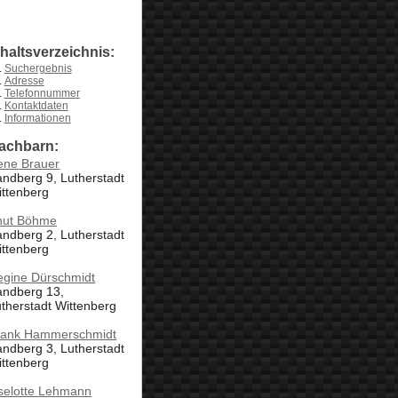
nhaltsverzeichnis:
Suchergebnis
Adresse
Telefonnummer
Kontaktdaten
Informationen
achbarn:
ene Brauer
ndberg 9, Lutherstadt
ittenberg
nut Böhme
ndberg 2, Lutherstadt
ittenberg
egine Dürschmidt
andberg 13,
therstadt Wittenberg
rank Hammerschmidt
ndberg 3, Lutherstadt
ittenberg
selotte Lehmann