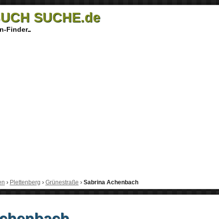
UCH SUCHE.de
n-Finder
en
›
Plettenberg
›
Grünestraße
›
Sabrina Achenbach
Achenbach