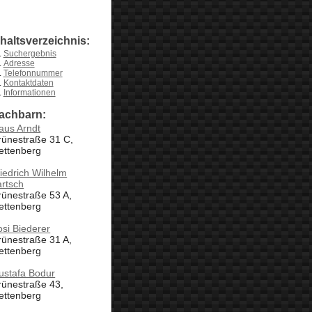
nhaltsverzeichnis:
Suchergebnis
Adresse
Telefonnummer
Kontaktdaten
Informationen
achbarn:
aus Arndt
rünestraße 31 C,
ettenberg
iedrich Wilhelm
rtsch
ünestraße 53 A,
ettenberg
si Biederer
ünestraße 31 A,
ettenberg
ustafa Bodur
rünestraße 43,
ettenberg