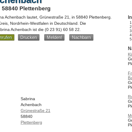
 58840 Plettenberg
na Achenbach
lautet,
Grünestraße 21
, in
58840
Plettenberg
.
I
Kreis,
Nordrhein-Westfalen
in
Deutschland
.
Die
rina Achenbach ist die
(0 23 91) 60 58 22
.
nrufen
Drucken
Melden!
Nachbarn
N
Kl
G
Pl
Fr
Ba
Gr
Pl
Ro
Sabrina
Gr
Achenbach
Pl
Grünestraße 21
M
58840
G
Plettenberg
Pl