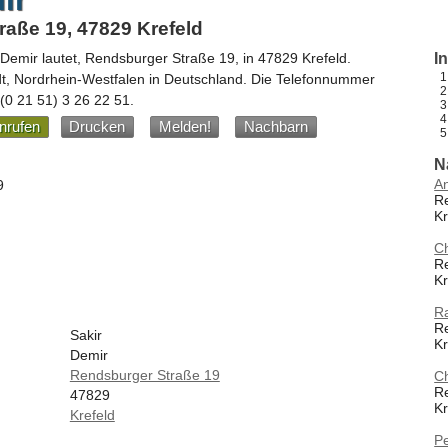
aße 19, 47829 Krefeld
 Demir
lautet,
Rendsburger Straße 19
, in
47829
Krefeld
.
I
dt,
Nordrhein-Westfalen
in
Deutschland
.
Die Telefonnummer
(0 21 51) 3 26 22 51
.
nrufen
Drucken
Melden!
Nachbarn
N
An
9
R
Kr
Ch
R
Kr
R
R
Sakir
Kr
Demir
Rendsburger Straße 19
Ch
R
47829
Kr
Krefeld
Pe