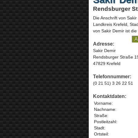
Rendsburger Str
Die Anschrift von
Sakir
Landkreis Krefeld, Sta
von Sakir Demir ist die
A
Adresse:
Sakir Demir
Rendsburger Straße 1
47829 Krefeld
Telefonnummer:
(0 21 51) 3 26 22 51
Kontaktdaten:
Vorname:
Nachname:
Straße:
Postleitzahl:
Stadt:
Ortsteil: