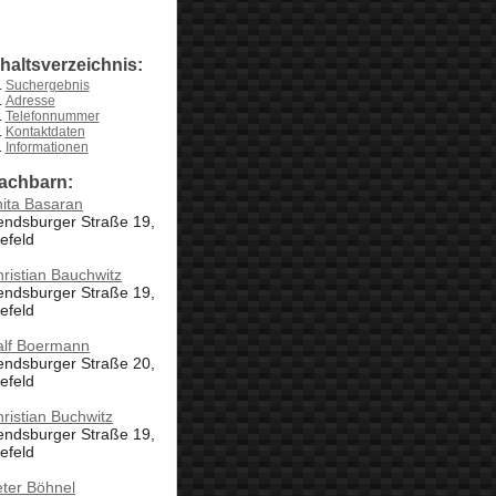
nhaltsverzeichnis:
Suchergebnis
Adresse
Telefonnummer
Kontaktdaten
Informationen
achbarn:
ita Basaran
endsburger Straße 19,
efeld
ristian Bauchwitz
endsburger Straße 19,
efeld
alf Boermann
endsburger Straße 20,
efeld
ristian Buchwitz
endsburger Straße 19,
efeld
ter Böhnel