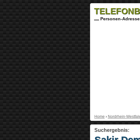
TELEFONB
Personen-Adresse
Home
›
Nordrhein-Westfal
Suchergebnis:
Sakir Dem