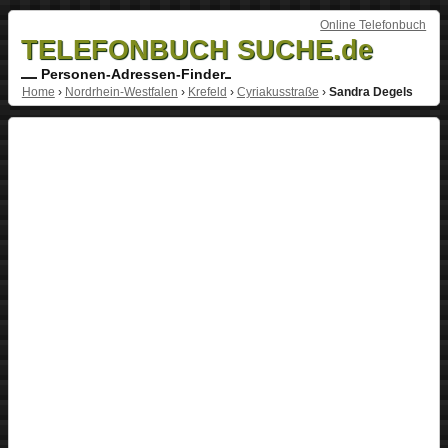
Online Telefonbuch
TELEFONBUCH SUCHE.de
Personen-Adressen-Finder
Home
›
Nordrhein-Westfalen
›
Krefeld
›
Cyriakusstraße
›
Sandra Degels