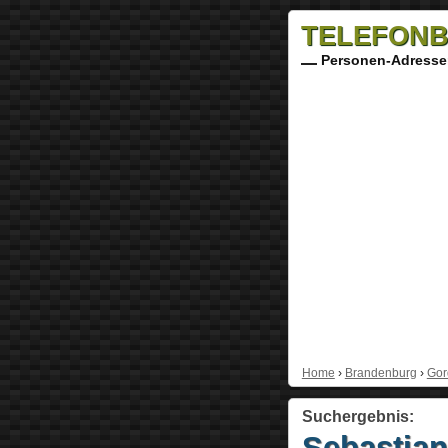
TELEFONB
Personen-Adresse
Home
›
Brandenburg
›
Gor
Suchergebnis:
Sebastian