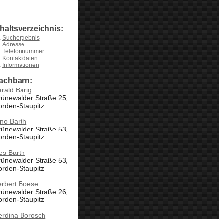
nhaltsverzeichnis:
Suchergebnis
Adresse
Telefonnummer
Kontaktdaten
Informationen
achbarn:
rald Barig
rünewalder Straße 25,
orden-Staupitz
no Barth
rünewalder Straße 53,
orden-Staupitz
es Barth
rünewalder Straße 53,
orden-Staupitz
erbert Boese
rünewalder Straße 26,
orden-Staupitz
erdina Borosch