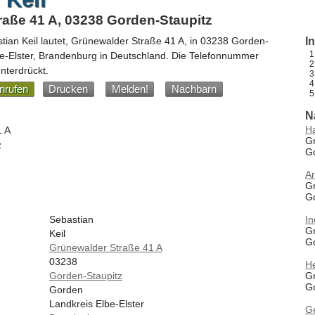
aße 41 A, 03238 Gorden-Staupitz
tian Keil
lautet,
Grünewalder Straße 41 A
, in
03238
Gorden-
I
e-Elster,
Brandenburg
in
Deutschland
.
Die Telefonnummer
unterdrückt.
nrufen
Drucken
Melden!
Nachbarn
N
Ha
1 A
G
z
G
Ar
G
G
In
Sebastian
G
Keil
G
Grünewalder Straße 41 A
03238
H
G
Gorden-Staupitz
G
Gorden
Landkreis Elbe-Elster
G