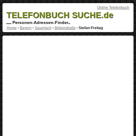
Online Telefonbuch
TELEFONBUCH SUCHE.de
Personen-Adressen-Finder
Home
›
Bayern
›
Sauerlach
›
Birkenstraße
›
Stefan Freitag