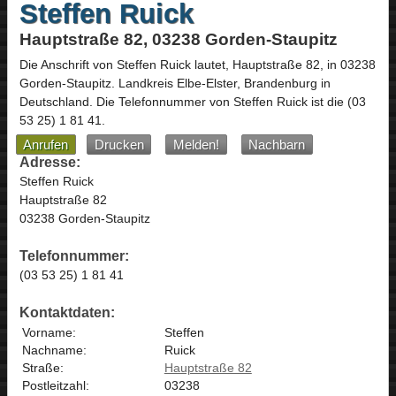
Steffen Ruick
Hauptstraße 82, 03238 Gorden-Staupitz
Die Anschrift von
Steffen Ruick
lautet,
Hauptstraße 82
, in
03238
Gorden-Staupitz
. Landkreis Elbe-Elster,
Brandenburg
in
Deutschland
.
Die Telefonnummer von Steffen Ruick ist die
(03
53 25) 1 81 41
.
Anrufen
Drucken
Melden!
Nachbarn
Adresse:
Steffen Ruick
Hauptstraße 82
03238 Gorden-Staupitz
Telefonnummer:
(03 53 25) 1 81 41
Kontaktdaten:
Vorname:
Steffen
Nachname:
Ruick
Straße:
Hauptstraße 82
Postleitzahl:
03238