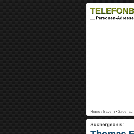
TELEFONB
Personen-Adresse
Home
›
Bayern
›
Sauerlac
Suchergebnis:
Thomas F