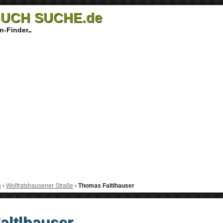
UCH SUCHE.de
n-Finder
h
›
Wolfratshausener Straße
›
Thomas Faltlhauser
altlhauser