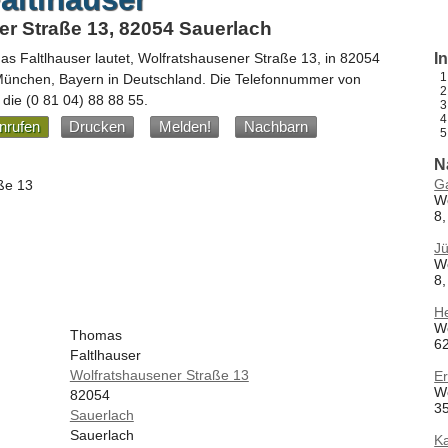
r Straße 13, 82054 Sauerlach
s Faltlhauser
lautet,
Wolfratshausener Straße 13
, in
82054
I
 München,
Bayern
in
Deutschland
.
Die Telefonnummer von
 die
(0 81 04) 88 88 55
.
nrufen
Drucken
Melden!
Nachbarn
N
G
ße 13
W
8,
Jü
W
8,
H
W
Thomas
62
Faltlhauser
Wolfratshausener Straße 13
E
W
82054
35
Sauerlach
Sauerlach
Ka