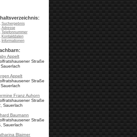
nhaltsverzeichnis:
Suchergebnis
Adresse
Telefonnummer
Kontaktdaten
Informationen
achbarn:
aby Appelt
olfratshausener Straße
 Sauerlach
rgen Appelt
olfratshausener Straße
 Sauerlach
ermine Franz Auhorn
olfratshausener Straße
, Sauerlach
rhard Baumann
olfratshausener Straße
, Sauerlach
tharina Blaimer