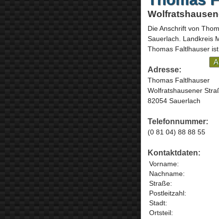
Wolfratshausene
Die Anschrift von
Thoma
Sauerlach
. Landkreis
Thomas Faltlhauser ist
A
Adresse:
Thomas Faltlhauser
Wolfratshausener Stra
82054 Sauerlach
Telefonnummer:
(0 81 04) 88 88 55
Kontaktdaten:
Vorname:
Nachname:
Straße:
Postleitzahl:
Stadt:
Ortsteil: