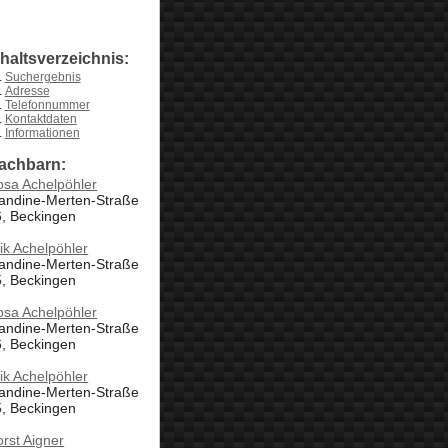
nhaltsverzeichnis:
Suchergebnis
Adresse
Telefonnummer
Kontaktdaten
Informationen
achbarn:
osa Achelpöhler
landine-Merten-Straße
6, Beckingen
ik Achelpöhler
landine-Merten-Straße
5, Beckingen
osa Achelpöhler
landine-Merten-Straße
6, Beckingen
ik Achelpöhler
landine-Merten-Straße
5, Beckingen
rst Aigner