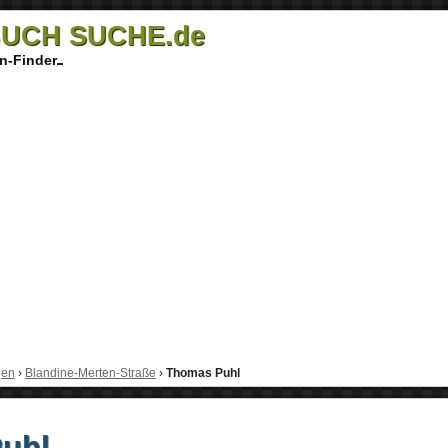
UCH SUCHE.de
n-Finder
gen
›
Blandine-Merten-Straße
›
Thomas Puhl
uhl