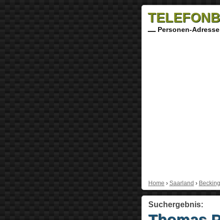
TELEFONB
Personen-Adresse
Home
›
Saarland
›
Beckin
Suchergebnis:
Thomas P