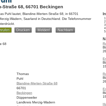
n-Straße 68, 66701 Beckingen
as Puhl
lautet,
Blandine-Merten-Straße 68
, in
66701
I
 Merzig-Wadern,
Saarland
in
Deutschland
.
Die Telefonnummer
terdrückt.
nrufen
Drucken
Melden!
Nachbarn
N
R
e 68
B
2
Er
B
1
R
Thomas
B
Puhl
2
Blandine-Merten-Straße 68
66701
Er
B
Beckingen
1
Düppenweiler
Landkreis Merzig-Wadern
Ho