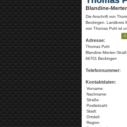
Blandine-Merte
Die Anschrift von
Thom
Beckingen
. Landkreis
von Thomas Puhl ist un
A
Adresse:
Thomas Puhl
Blandine-Merten-Straß
66701 Beckingen
Telefonnummer:
Kontaktdaten:
Vorname:
Nachname:
Straße:
Postleitzahl:
Stadt:
Ortsteil:
Region: