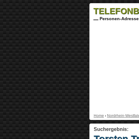
TELEFONB
Personen-Adresse
Home
›
Nordrhein-Westfal
Suchergebnis:
Torsten T