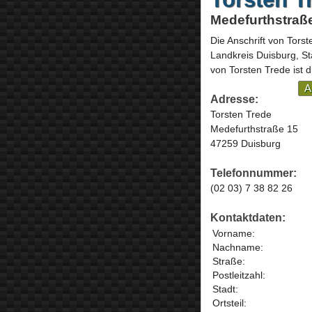
Medefurthstraß
Die Anschrift von
Torst
Landkreis Duisburg, St
von Torsten Trede ist 
A
Adresse:
Torsten Trede
Medefurthstraße 15
47259 Duisburg
Telefonnummer:
(02 03) 7 38 82 26
Kontaktdaten:
Vorname:
Nachname:
Straße:
Postleitzahl:
Stadt:
Ortsteil: