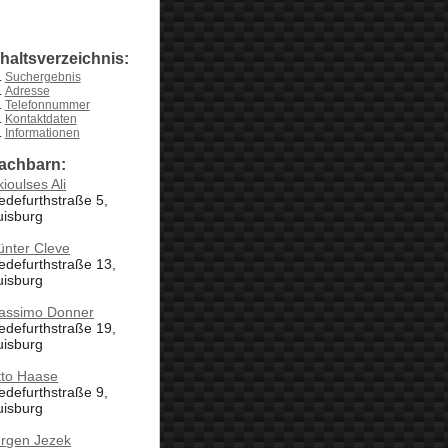
nhaltsverzeichnis:
Suchergebnis
Adresse
Telefonnummer
Kontaktdaten
Informationen
achbarn:
ioulses Ali
defurthstraße 5,
uisburg
ünter Cleve
defurthstraße 13,
uisburg
assimo Donner
defurthstraße 19,
uisburg
tto Haase
defurthstraße 9,
uisburg
ürgen Jezek