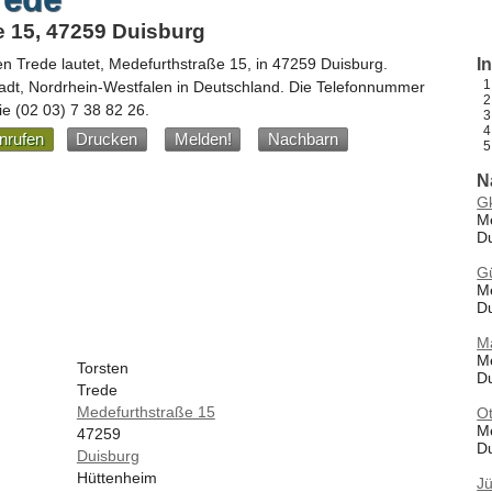
e 15, 47259 Duisburg
en Trede
lautet,
Medefurthstraße 15
, in
47259
Duisburg
.
I
adt,
Nordrhein-Westfalen
in
Deutschland
.
Die Telefonnummer
die
(02 03) 7 38 82 26
.
nrufen
Drucken
Melden!
Nachbarn
N
Gk
Me
D
G
Me
D
M
Me
Torsten
D
Trede
Medefurthstraße 15
O
Me
47259
D
Duisburg
Hüttenheim
J